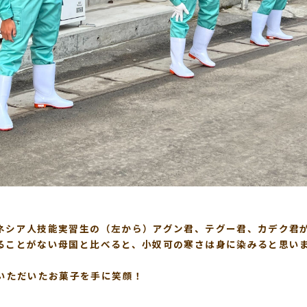
ネシア人技能実習生の（左から）アグン君、テグー君、カデク君
ることがない母国と比べると、小奴可の寒さは身に染みると思い
！
Day でいただいたお菓子を手に笑顔！